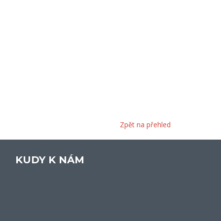
Zpět na přehled
KUDY K NÁM