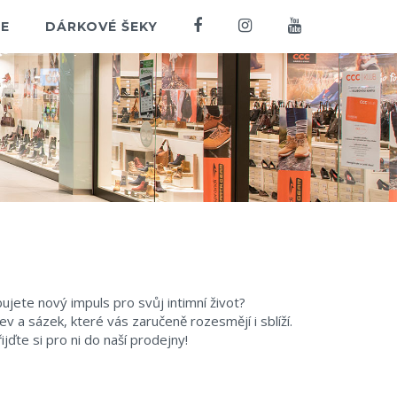
E
DÁRKOVÉ ŠEKY
ujete nový impuls pro svůj intimní život?
v a sázek, které vás zaručeně rozesmějí i sblíží.
řijďte si pro ni do naší prodejny!