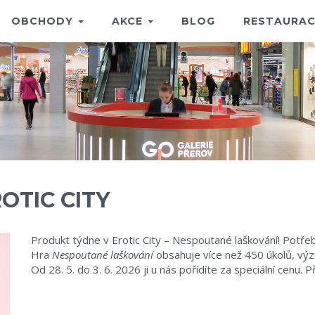
OBCHODY
AKCE
BLOG
RESTAURAC
OTIC CITY
Produkt týdne v Erotic City – Nespoutané laškování! Potřeb
Hra
Nespoutané laškování
obsahuje více než 450 úkolů, výze
Od 28. 5. do 3. 6. 2026 ji u nás pořídíte za speciální cenu. P