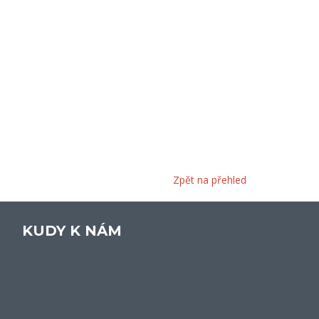
Zpět na přehled
KUDY K NÁM