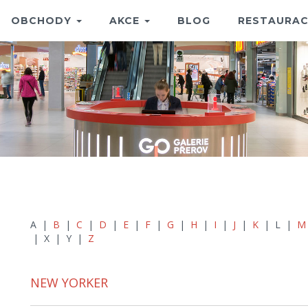
OBCHODY
AKCE
BLOG
RESTAURAC
A |
B
|
C
|
D
|
E
|
F
|
G
|
H
|
I
|
J
|
K
| L |
M
| X | Y |
Z
NEW YORKER