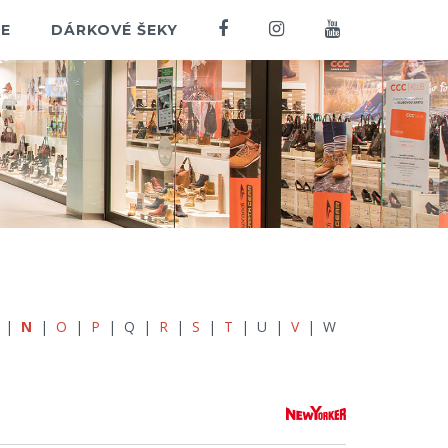
E
DÁRKOVÉ ŠEKY
|
N
|
O
|
P
| Q |
R
|
S
|
T
| U |
V
| W