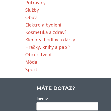
Potraviny
Služby
Obuv
Elektro a bydlení
Kosmetika a zdraví
Klenoty, hodiny a dárky
Hračky, knihy a papír
Občerstvení
Móda
Sport
MÁTE DOTAZ?
Jméno